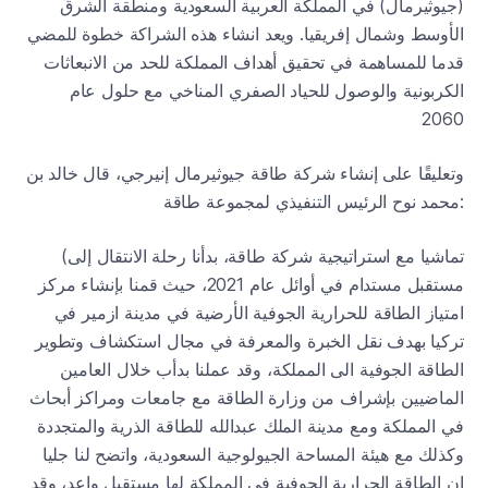
(جيوثيرمال) في المملكة العربية السعودية ومنطقة الشرق
الأوسط وشمال إفريقيا. ويعد انشاء هذه الشراكة خطوة للمضي
قدما للمساهمة في تحقيق أهداف المملكة للحد من الانبعاثات
الكربونية والوصول للحياد الصفري المناخي مع حلول عام
2060
وتعليقًا على إنشاء شركة طاقة جيوثيرمال إنيرجي، قال خالد بن
محمد نوح الرئيس التنفيذي لمجموعة طاقة:
(تماشيا مع استراتيجية شركة طاقة، بدأنا رحلة الانتقال إلى
مستقبل مستدام في أوائل عام 2021، حيث قمنا بإنشاء مركز
امتياز الطاقة للحرارية الجوفية الأرضية في مدينة ازمير في
تركيا بهدف نقل الخبرة والمعرفة في مجال استكشاف وتطوير
الطاقة الجوفية الى المملكة، وقد عملنا بدأب خلال العامين
الماضيين بإشراف من وزارة الطاقة مع جامعات ومراكز أبحاث
في المملكة ومع مدينة الملك عبدالله للطاقة الذرية والمتجددة
وكذلك مع هيئة المساحة الجيولوجية السعودية، واتضح لنا جليا
ان الطاقة الحرارية الجوفية في المملكة لها مستقبل واعد، وقد